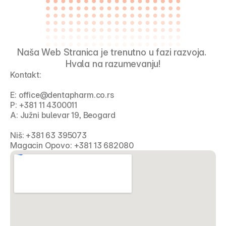
Naša Web Stranica je trenutno u fazi razvoja. 
Hvala na razumevanju!
Kontakt: 
E: 
office@dentapharm.co.rs
P: 
+381 11 4300011
A: Južni bulevar 19, Beogard
Niš: 
+381 63 395073
Magacin Opovo: 
+381 13 682080